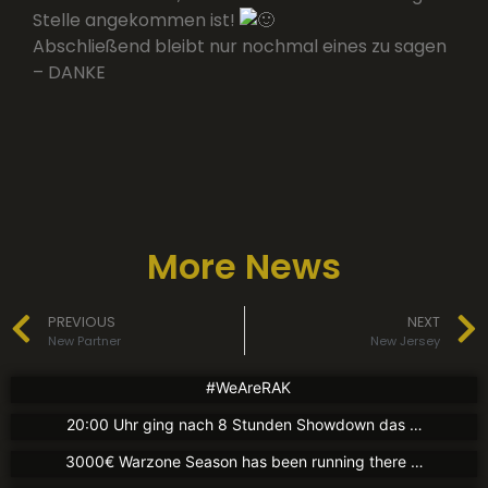
Stelle angekommen ist!
Abschließend bleibt nur nochmal eines zu sagen
– DANKE
More News
News
News
PREVIOUS
NEXT
New Jersey
Partners
Charity Tournament
New Partner
New Jersey
17. August 2021
1. August 2021
Partners
New Partner
#WeAreRAK
Guten Abend liebe Community! Gestern Abend gegen
30. Juli 2021
New Partner
20:00 Uhr ging nach 8 Stunden Showdown das …
We now have a partnership with kingsleague.gg The
30. Juli 2021
3000€ Warzone Season has been running there …
Today we can announce a new partner again. In this