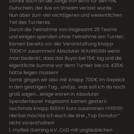
Danke auch an die Jungs von Bitro für den 15€
Gutschein, der live on Stream verlost wurde.
Nun aber zum viel wichtigeren und wesentlichen
Teil des Turnieres.
Durch die Teilnahme von insgesamt 29 Teams
und einigen spenden ohne Teilnahme am Turnier,
kamen bereits vor der Veranstaltung knapp
700€!!! zusammen! Absoluter WAHNSINN wenn
man bedenkt, dass das BuyIn bei 15€ lag und die
eigentliche Summe vor dem Turnier bei ca. 435€
hätte liegen müssen!
Somit gingen wir also mit knapp 700€ im Gepäck
in den gestrigen Tag… und ja… was soll ich da noch
groß sagen… einige waren in Absoluter
Spenderlaune! Insgesamt kamen gestern
nochmals knapp 600!!!! Euro zusammen !!!!111!!11!
Hierbei möchte ich euch die drei „Top Donator“
nicht vorenthalten!
1. myRisk Gaming e.V. CoD mit unglaublichen