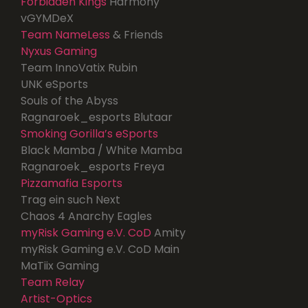
Forbidden Kings
Harmony
vGYMDeX
Team NameLess
& Friends
Nyxus Gaming
Team InnoVatix Rubin
UNK eSports
Souls of the Abyss
Ragnaroek_esports Blutaar
Smoking Gorilla’s eSports
Black Mamba / White Mamba
Ragnaroek_esports Freya
Pizzamafia Esports
Trag ein such Next
Chaos 4 Anarchy Eagles
myRisk Gaming e.V. CoD
Amity
myRisk Gaming e.V. CoD Main
MaTiix Gaming
Team Relay
Artist-Optics