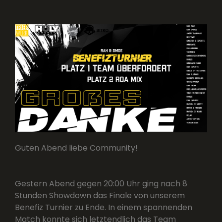
Guten Abend liebe Community!
Gestern Abend gegen 20:00 Uhr ging nach 8
Stunden Showdown das Finale von unserem
Benefiz Turnier zu Ende. In einem spannenden
Match konnte sich letztendlich das Team